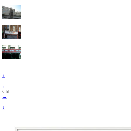
↑
←
Ctrl
→
↓