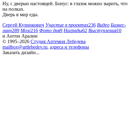
Ну, с дверью настоящей. Бонус: в глазок можно зырить, что
на полках.
Дверь в мир еды.
Сергей Кулинкович
Участие в проектах
236
Видео
Бизнес-
линч
289
Мозг
216
Фото дня
9
Награды
62
Выступления
10
и
Антон Аралин
© 1995–2026
Студия Артемия Лебедева
mailbox@artlebedev.ru
,
адреса и телефоны
Заказать дизайн...