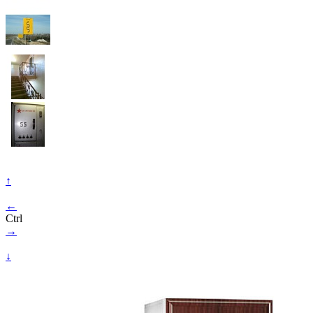
↑
←
Ctrl
→
↓