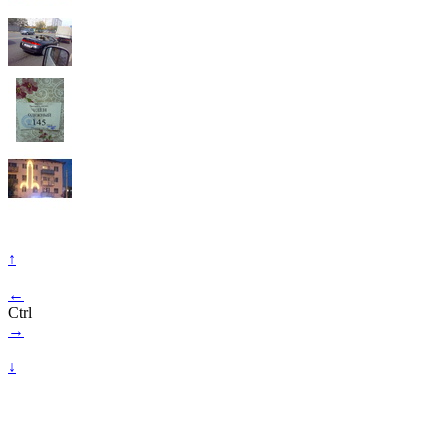
↑
←
Ctrl
→
↓