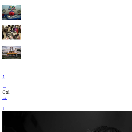
↑
←
Ctrl
→
↓