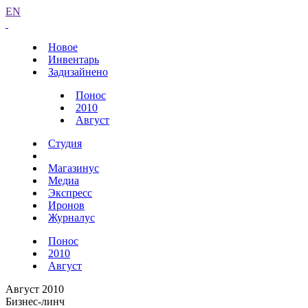
EN
Новое
Инвентарь
Задизайнено
Понос
2010
Август
Студия
Магазинус
Медиа
Экспресс
Иронов
Журналус
Понос
2010
Август
Август 2010
Бизнес-линч