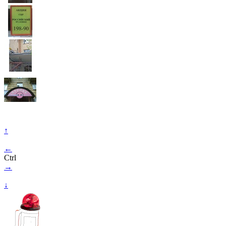
↑
←
Ctrl
→
↓