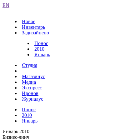
EN
Новое
Инвентарь
Задизайнено
Понос
2010
Январь
Студия
Магазинус
Медиа
Экспресс
Иронов
Журналус
Понос
2010
Январь
Январь 2010
Бизнес-линч