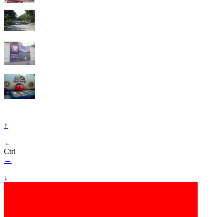
↑
←
Ctrl
→
↓