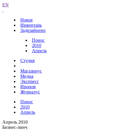
EN
Новое
Инвентарь
Задизайнено
Понос
2010
Апрель
Студия
Магазинус
Медиа
Экспресс
Иронов
Журналус
Понос
2010
Апрель
Апрель 2010
Бизнес-линч