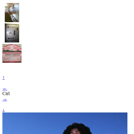
↑
←
Ctrl
→
↓