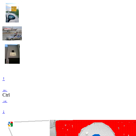
↑
←
Ctrl
→
↓