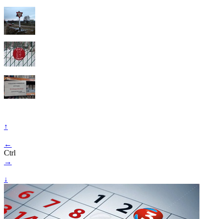
↑
←
Ctrl
→
↓