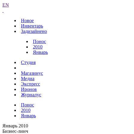
EN
Новое
Инвентарь
Задизайнено
Понос
2010
Январь
Студия
Магазинус
Медиа
Экспресс
Иронов
Журналус
Понос
2010
Январь
Январь 2010
Бизнес-линч