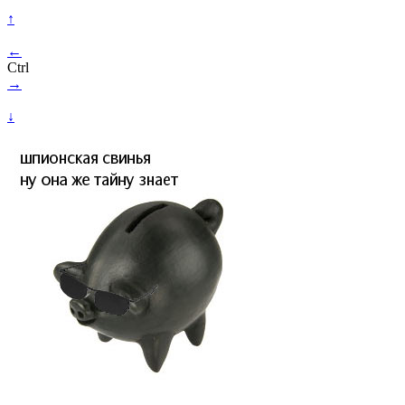
↑
←
Ctrl
→
↓