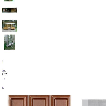
↑
←
Ctrl
→
↓