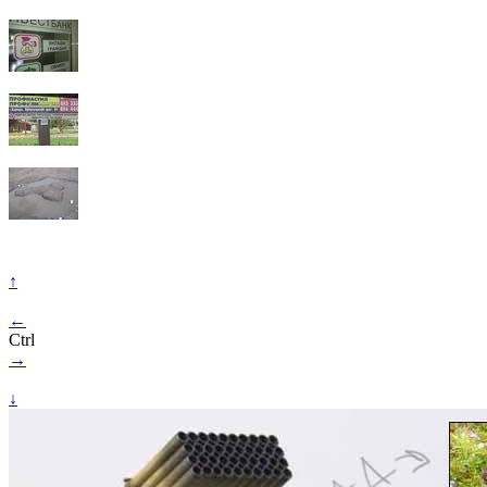
↑
←
Ctrl
→
↓