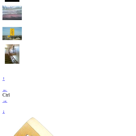
↑
←
Ctrl
→
↓