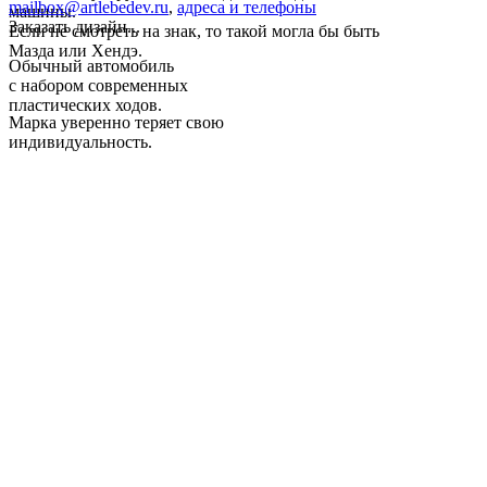
mailbox@artlebedev.ru
,
адреса и телефоны
машины.
Заказать дизайн...
Если не смотреть на знак, то такой могла бы быть
Мазда или Хендэ.
Обычный автомобиль
с набором современных
пластических ходов.
Марка уверенно теряет свою
индивидуальность.