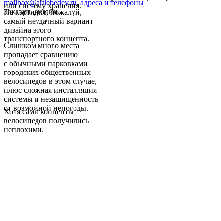
mailbox@artlebedev.ru
,
адреса и телефоны
или систему хранения.
Заказать дизайн...
На картинке, пожалуй,
самый неудачный вариант
дизайна этого
транспортного концепта.
Слишком много места
пропадает сравнению
с обычными парковками
городских общественных
велосипедов в этом случае,
плюс сложная инсталляция
системы и незащищенность
от возможной непогоды.
Хотя сами концепты
велосипедов получились
неплохими.