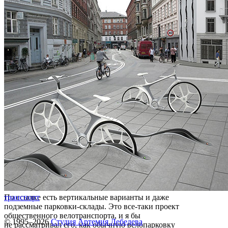
По ссылке есть вертикальные варианты и даже
транспорт
подземные парковки-склады. Это все-таки проект
общественного велотранспорта, и я бы
© 1995–2026
Студия Артемия Лебедева
не рассматривал его, как обычную велопарковку