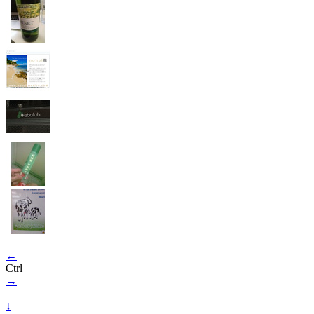
←
Ctrl
→
↓