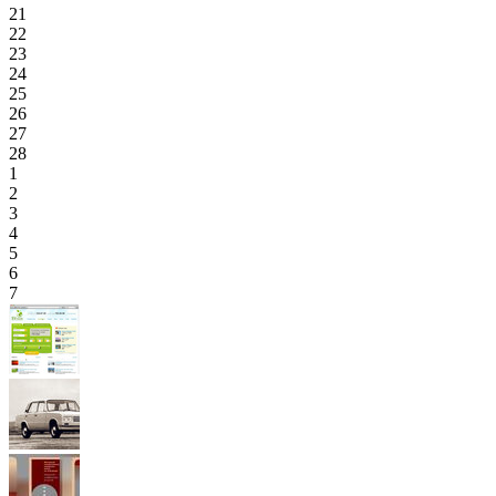
21
22
23
24
25
26
27
28
1
2
3
4
5
6
7