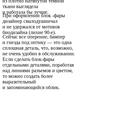
из плотно натянутой темной
ткани выглядела
и работала бы лучше.
При оформлении блок -фары
дизайнер смалодушничал
и не удержался от мотивов
биодизайна (лихие 90-е).
Сейчас все оперение, бампер
и гнезда под оптику — это одна
сплошная деталь, что, возможно,
не очень удобно в обслуживании.
Если сделать блок-фары
отдельными деталями, поработав
над линиями разъемов и цветом,
то можно создать более
выразительный
и запоминающийся облик.