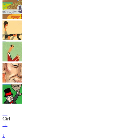
←
Ctrl
→
↓