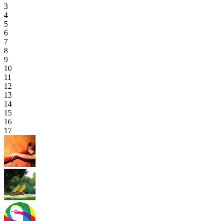
3
4
5
6
7
8
9
10
11
12
13
14
15
16
17