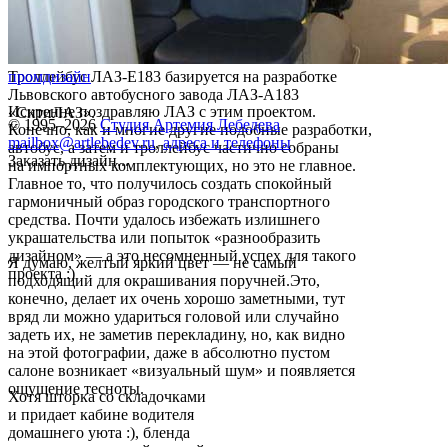
Троллейбус ЛАЗ-Е183 базируется на разработке
промдизайн
Львовского автобусного завода ЛАЗ-А183
Искренне поздравляю ЛАЗ с этим проектом.
«СитиЛАЗ».
© 1995–2026
Студия Артемия Лебедева
Конечно, как и многие другие подобные разработки,
mailbox@artlebedev.ru
,
адреса и телефоны
автобус, а затем и троллейбус частично собраны
Заказать дизайн...
на импортных комплектующих, но это не главное.
Главное то, что получилось создать спокойный
гармоничный образ городского транспортного
средства. Почти удалось избежать излишнего
украшательства или попыток «разнообразить
дизайном» — а это несомненный успех для такого
Я думаю, желтый яркий цвет — не самый
проекта :)
подходящий для окрашивания поручней.Это,
конечно, делает их очень хорошо заметными, тут
вряд ли можно удариться головой или случайно
задеть их, не заметив перекладину, но, как видно
на этой фотографии, даже в абсолютно пустом
салоне возникает «визуальный шум» и появляется
ощущение тесноты.
Хотя шторка со складочками
и придает кабине водителя
домашнего уюта :), бленда