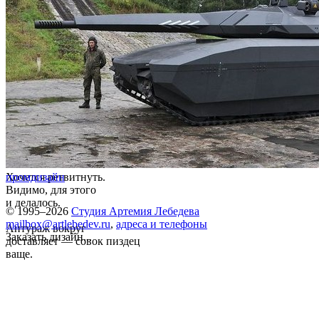
Хочется ретвитнуть.
промдизайн
Видимо, для этого
и делалось.
© 1995–2026
Студия Артемия Лебедева
mailbox@artlebedev.ru
,
адреса и телефоны
Антураж вокруг
Заказать дизайн...
доставляет — совок пиздец
ваще.