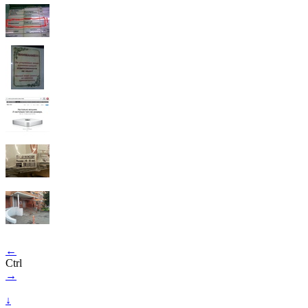
←
Ctrl
→
↓