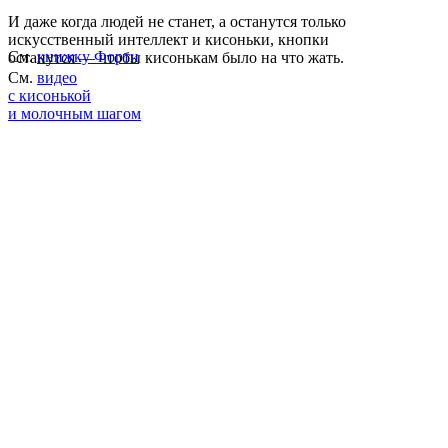
И даже когда людей не станет, а останутся только
искусственный интеллект и кисоньки, кнопки
См.
книжку Форти
останутся — чтобы кисонькам было на что жать.
См.
видео
с кисонькой
и молочным шагом