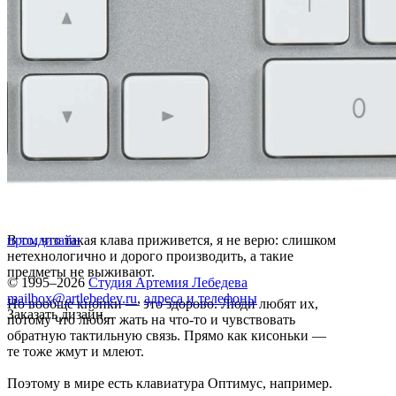
В то, что такая клава приживется, я не верю: слишком
промдизайн
нетехнологично и дорого производить, а такие
предметы не выживают.
© 1995–2026
Студия Артемия Лебедева
mailbox@artlebedev.ru
,
адреса и телефоны
Но вообще кнопки — это здорово. Люди любят их,
Заказать дизайн...
потому что любят жать на что-то и чувствовать
обратную тактильную связь. Прямо как кисоньки —
те тоже жмут и млеют.
Поэтому в мире есть клавиатура Оптимус, например.