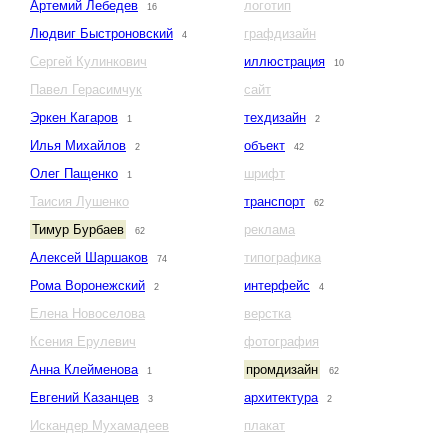
Артемий Лебедев
логотип
16
Людвиг Быстроновский
графдизайн
4
Сергей Кулинкович
иллюстрация
10
Павел Герасимчук
сайт
Эркен Кагаров
техдизайн
1
2
Илья Михайлов
объект
2
42
Олег Пащенко
шрифт
1
Таисия Лушенко
транспорт
62
Тимур Бурбаев
реклама
62
Алексей Шаршаков
типографика
74
Рома Воронежский
интерфейс
2
4
Елена Новоселова
верстка
Ксения Ерулевич
фотография
Анна Клейменова
промдизайн
1
62
Евгений Казанцев
архитектура
3
2
Искандер Мухамадеев
плакат