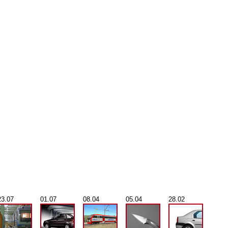
23.07
01.07
08.04
05.04
28.02