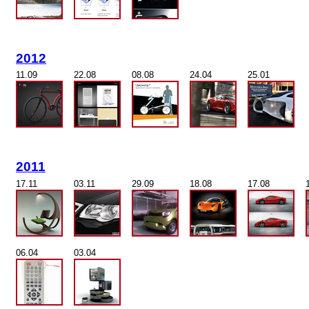
2012
11.09
22.08
08.08
24.04
25.01
2011
17.11
03.11
29.09
18.08
17.08
06.04
03.04