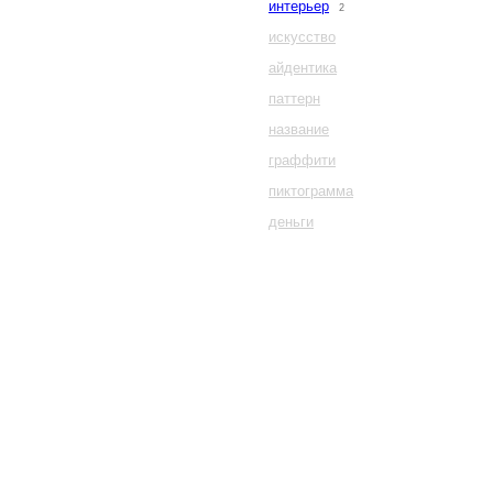
интерьер
2
искусство
айдентика
паттерн
название
граффити
пиктограмма
деньги