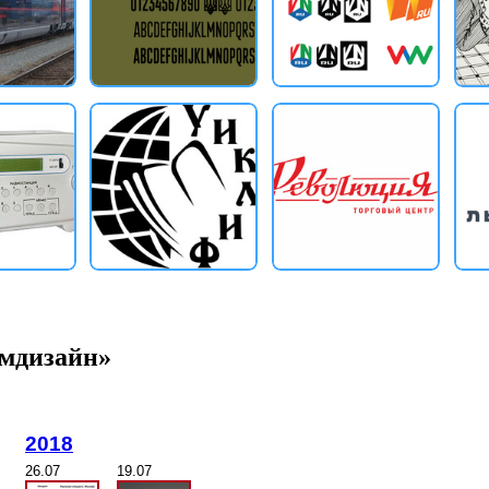
омдизайн»
2018
26.07
19.07