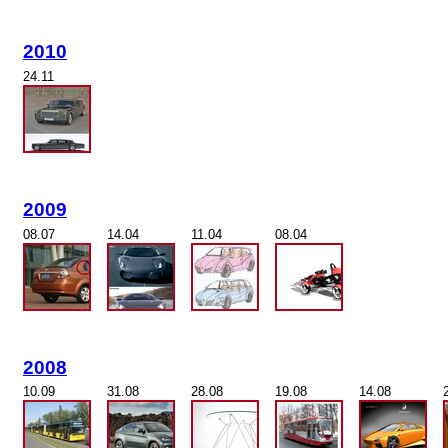
2010
24.11
2009
08.07
14.04
11.04
08.04
2008
10.09
31.08
28.08
19.08
14.08