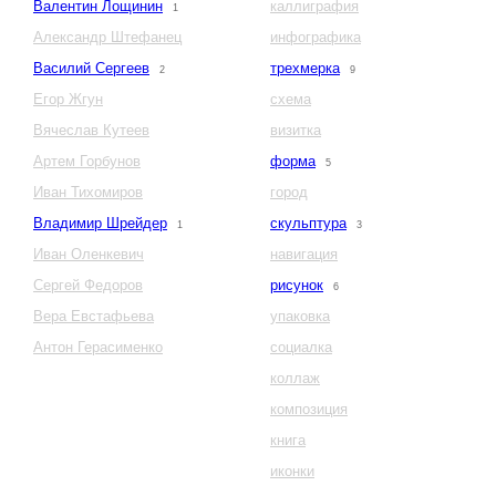
Валентин Лощинин
каллиграфия
1
Александр Штефанец
инфографика
Василий Сергеев
трехмерка
2
9
Егор Жгун
схема
Вячеслав Кутеев
визитка
Артем Горбунов
форма
5
Иван Тихомиров
город
Владимир Шрейдер
скульптура
1
3
Иван Оленкевич
навигация
Сергей Федоров
рисунок
6
Вера Евстафьева
упаковка
Антон Герасименко
социалка
коллаж
композиция
книга
иконки