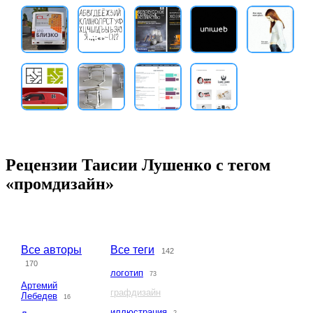
Рецензии Таисии Лушенко с тегом
«промдизайн»
Все авторы
Все теги
142
170
логотип
73
Артемий
графдизайн
Лебедев
16
иллюстрация