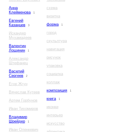
Анна
схема
Клейменова
1
визитка
Евгений
форма
Казанцев
1
3
город
Искандер
Мухамадеев
скульптура
Валентин
навигация
Лощинин
1
рисунок
Александр
Штефанец
упаковка
Василий
социалка
Сергеев
2
коллаж
Егор Жгун
композиция
1
Вячеслав Кутеев
книга
1
Артем Горбунов
иконки
Иван Тихомиров
интерьер
Владимир
Шрейдер
1
искусство
Иван Оленкевич
айдентика