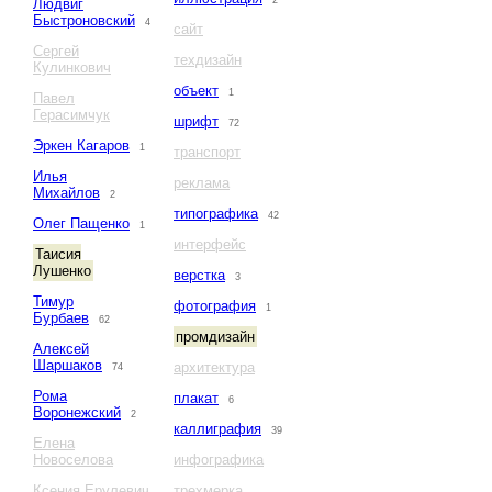
2
Людвиг
Быстроновский
4
сайт
Сергей
техдизайн
Кулинкович
объект
1
Павел
Герасимчук
шрифт
72
Эркен Кагаров
1
транспорт
Илья
реклама
Михайлов
2
типографика
42
Олег Пащенко
1
интерфейс
Таисия
Лушенко
верстка
3
Тимур
фотография
1
Бурбаев
62
промдизайн
Алексей
Шаршаков
архитектура
74
Рома
плакат
6
Воронежский
2
каллиграфия
39
Елена
Новоселова
инфографика
Ксения Ерулевич
трехмерка