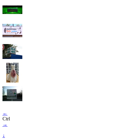
←
Ctrl
→
↓