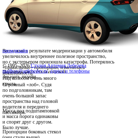
Возможно в результате модернизации у автомобиля
промдизайн
увеличилось внутреннее полезное пространство,
но с экстерьером произошла катастрофа. Потерялись
© 1995–2026
Студия Артемия Лебедева
«правильные» пропорции, изменилась
mailbox@artlebedev.ru
,
адреса и телефоны
Передняя часть стала плоской.
масштабность.
Заказать дизайн...
Над колесом очень много
крыла.
Огромный «лоб». Судя
по подголовникам, там
очень большой запас
пространства над головой
водителя и переднего
Масса под подштамповкой
пассажира.
и масса порога одинаковы
и спорят друг с другом.
Было лучше.
Пропорции боковых стекол
(они стали выше)