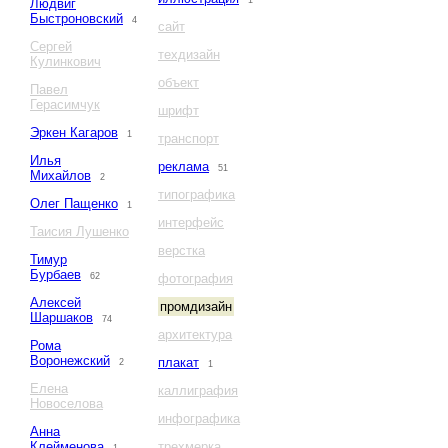
1
Людвиг
Быстроновский
4
сайт
Сергей
техдизайн
Кулинкович
объект
Павел
Герасимчук
шрифт
Эркен Кагаров
1
транспорт
Илья
реклама
51
Михайлов
2
типографика
Олег Пащенко
1
интерфейс
Таисия Лушенко
верстка
Тимур
Бурбаев
62
фотография
Алексей
промдизайн
Шаршаков
74
архитектура
Рома
Воронежский
плакат
2
1
Елена
каллиграфия
Новоселова
инфографика
Анна
Клейменова
трехмерка