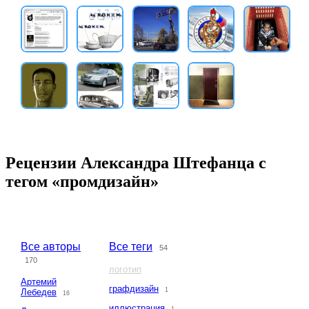
Рецензии Александра Штефанца с
тегом «промдизайн»
Все авторы
Все теги
54
170
логотип
Артемий
графдизайн
1
Лебедев
16
иллюстрация