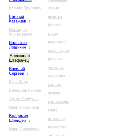
1
Ксения Ерулевич
схема
Евгений
визитка
Казанцев
3
форма
Искандер
город
Мухамадеев
навигация
Валентин
Лощинин
1
скульптура
Александр
рисунок
Штефанец
упаковка
Василий
Сергеев
2
социалка
Егор Жгун
коллаж
Вячеслав Кутеев
иконки
Артем Горбунов
композиция
Иван Тихомиров
книга
Владимир
интерьер
Шрейдер
1
искусство
Иван Оленкевич
айдентика