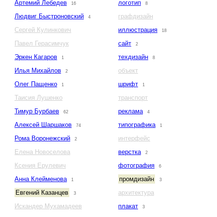
Артемий Лебедев
логотип
16
8
Людвиг Быстроновский
графдизайн
4
Сергей Кулинкович
иллюстрация
18
Павел Герасимчук
сайт
2
Эркен Кагаров
техдизайн
1
8
Илья Михайлов
объект
2
Олег Пащенко
шрифт
1
1
Таисия Лушенко
транспорт
Тимур Бурбаев
реклама
62
4
Алексей Шаршаков
типографика
74
1
Рома Воронежский
интерфейс
2
Елена Новоселова
верстка
2
Ксения Ерулевич
фотография
6
Анна Клейменова
промдизайн
1
3
Евгений Казанцев
архитектура
3
Искандер Мухамадеев
плакат
3