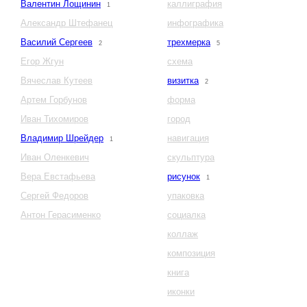
Валентин Лощинин
каллиграфия
1
Александр Штефанец
инфографика
Василий Сергеев
трехмерка
2
5
Егор Жгун
схема
Вячеслав Кутеев
визитка
2
Артем Горбунов
форма
Иван Тихомиров
город
Владимир Шрейдер
навигация
1
Иван Оленкевич
скульптура
Вера Евстафьева
рисунок
1
Сергей Федоров
упаковка
Антон Герасименко
социалка
коллаж
композиция
книга
иконки