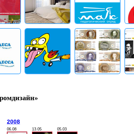
промдизайн»
2008
06.08
13.05
05.03