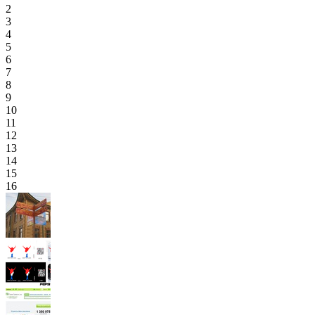
2
3
4
5
6
7
8
9
10
11
12
13
14
15
16