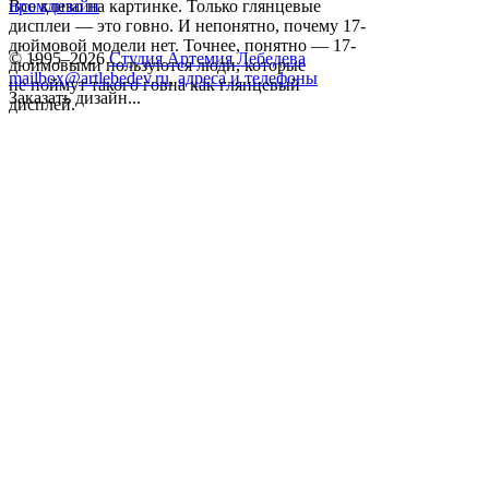
Все клево на картинке. Только глянцевые
промдизайн
дисплеи — это говно. И непонятно, почему 17-
дюймовой модели нет. Точнее, понятно — 17-
© 1995–2026
Студия Артемия Лебедева
дюймовыми пользуются люди, которые
mailbox@artlebedev.ru
,
адреса и телефоны
не поймут такого говна как глянцевый
Заказать дизайн...
дисплей.