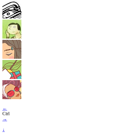
←
Ctrl
→
↓