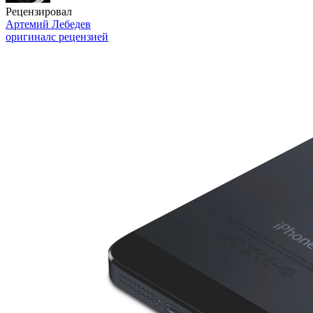
Рецензировал
Артемий Лебедев
оригинал
с рецензией