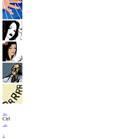
←
Ctrl
→
↓