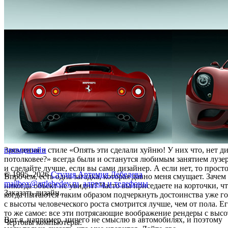
Заявления в стиле «Опять эти сделали хуйню! У них что, нет д
промдизайн
потолковее?» всегда были и останутся любимым занятием лузе
и сделайте лучше, если вы сами дизайнер. А если нет, то прост
© 1995–2026
Студия Артемия Лебедева
Впрочем, есть одна загадка, которая давно меня смущает. Заче
mailbox@artlebedev.ru
,
адреса и телефоны
никогда объект не увидит? Часто вы приседаете на корточки, 
Заказать дизайн...
когда пытаются таким образом подчеркнуть достоинства уже г
с высоты человеческого роста смотрится лучше, чем от пола. Ег
то же самое: все эти потрясающие воображение рендеры с высо
Вот я, например, ничего не смыслю в автомобилях, и поэтому
Чертовы компьютеры.