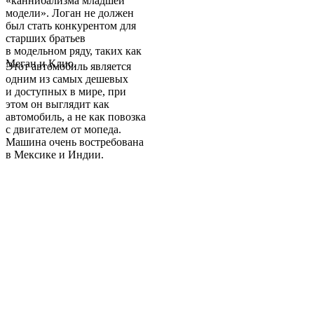
«каннибализма младшей
модели». Логан не должен
был стать конкурентом для
старших братьев
в модельном ряду, таких как
Меган и Клио.
Этот автомобиль является
одним из самых дешевых
и доступных в мире, при
этом он выглядит как
автомобиль, а не как повозка
с двигателем от мопеда.
Машина очень востребована
в Мексике и Индии.