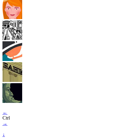
←
Ctrl
→
↓