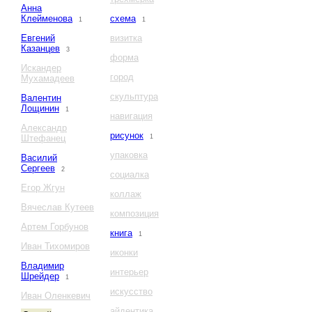
Анна
Клейменова
схема
1
1
Евгений
визитка
Казанцев
3
форма
Искандер
город
Мухамадеев
скульптура
Валентин
Лощинин
1
навигация
Александр
рисунок
Штефанец
1
упаковка
Василий
Сергеев
2
социалка
Егор Жгун
коллаж
Вячеслав Кутеев
композиция
Артем Горбунов
книга
1
Иван Тихомиров
иконки
Владимир
интерьер
Шрейдер
1
искусство
Иван Оленкевич
айдентика