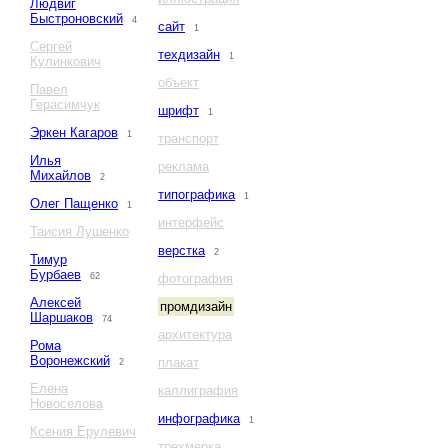
Людвиг
Быстроновский
4
сайт
1
Сергей
техдизайн
1
Кулинкович
объект
Павел
Герасимчук
шрифт
1
Эркен Кагаров
1
транспорт
Илья
реклама
Михайлов
2
типографика
1
Олег Пащенко
1
интерфейс
Таисия Лушенко
верстка
2
Тимур
Бурбаев
62
фотография
Алексей
промдизайн
Шаршаков
74
архитектура
Рома
Воронежский
плакат
2
Елена
каллиграфия
Новоселова
инфографика
1
Ксения Ерулевич
трехмерка