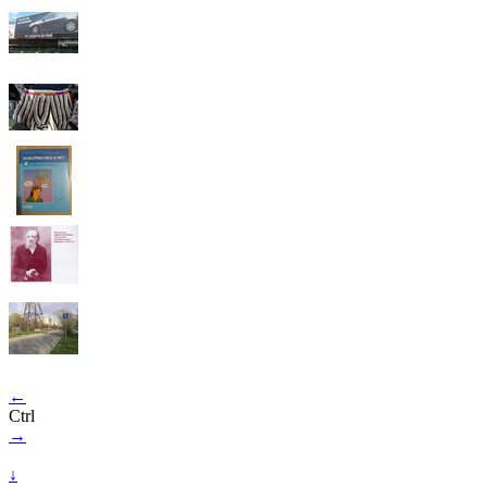
←
Ctrl
→
↓