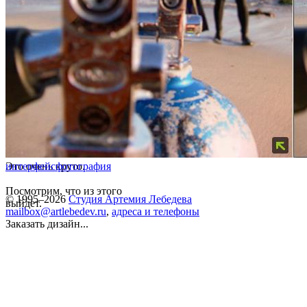
Это очень круто.
интерфейс
фотография
Посмотрим, что из этого
© 1995–2026
Студия Артемия Лебедева
выйдет.
mailbox@artlebedev.ru
,
адреса и телефоны
Заказать дизайн...