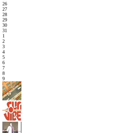
26
27
28
29
30
31
1
2
3
4
5
6
7
8
9