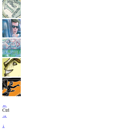
←
Ctrl
→
↓