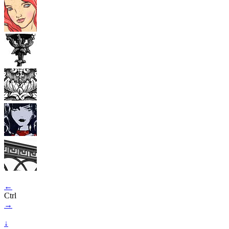
←
Ctrl
→
↓