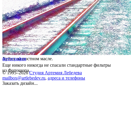
Хуйня на постном масле.
фотография
Еще никого никогда не спасали стандартные фильтры
из Фотошопа.
© 1995–2026
Студия Артемия Лебедева
mailbox@artlebedev.ru
,
адреса и телефоны
Заказать дизайн...