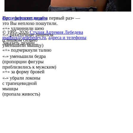
Про «фотошоп видела первый раз» —
фотография
техдизайн
это Вы неплохо пошутили.
«+» удлиннили шею
© 1995–2026
Студия Артемия Лебедева
«-» рахитичные бицепсы
mailbox@artlebedev.ru
,
адреса и телефоны
(слишком сильно
Заказать дизайн...
уменьшили мышцу)
«+» подчеркнули талию
«-» уменьшили бедра
(пропорции фигуры
приблизились к мужским)
«+» за форму бровей
«-» убрали локоны
с трапецевидной
мышцы
(пропала живость)