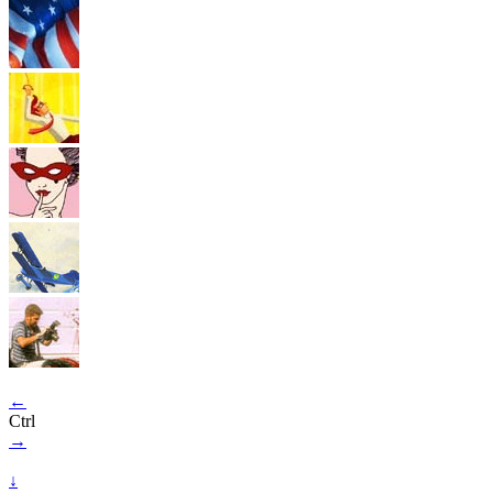
←
Ctrl
→
↓