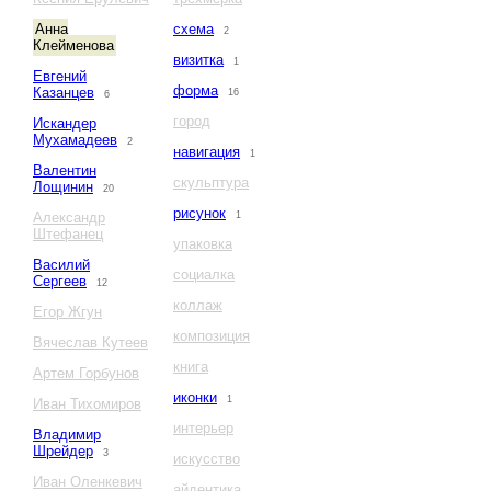
Анна
схема
2
Клейменова
визитка
1
Евгений
форма
Казанцев
16
6
город
Искандер
Мухамадеев
2
навигация
1
Валентин
скульптура
Лощинин
20
рисунок
Александр
1
Штефанец
упаковка
Василий
социалка
Сергеев
12
коллаж
Егор Жгун
композиция
Вячеслав Кутеев
книга
Артем Горбунов
иконки
1
Иван Тихомиров
интерьер
Владимир
Шрейдер
3
искусство
Иван Оленкевич
айдентика