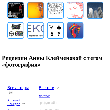
Рецензии Анны Клейменовой с тегом
«фотография»
Все авторы
Все теги
71
194
логотип
1
Артемий
графдизайн
Лебедев
77
иллюстрация