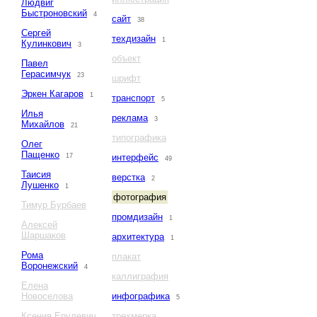
Людвиг
Быстроновский
4
сайт
38
Сергей
техдизайн
1
Кулинкович
3
объект
Павел
Герасимчук
23
шрифт
Эркен Кагаров
1
транспорт
5
Илья
реклама
3
Михайлов
21
типографика
Олег
Пащенко
17
интерфейс
49
Таисия
верстка
2
Лушенко
1
фотография
Тимур Бурбаев
промдизайн
1
Алексей
Шаршаков
архитектура
1
Рома
плакат
Воронежский
4
каллиграфия
Елена
Новоселова
инфографика
5
Ксения Ерулевич
трехмерка