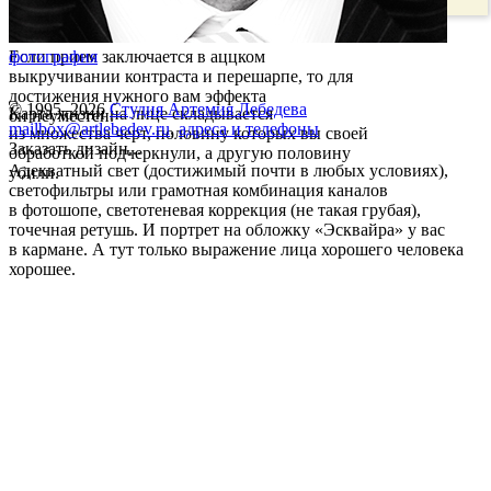
Если прием заключается в аццком
фотография
выкручивании контраста и перешарпе, то для
достижения нужного вам эффекта
© 1995–2026
Студия Артемия Лебедева
Карта жизни на лице складывается
он неуместен.
mailbox@artlebedev.ru
,
адреса и телефоны
из множества черт, половину которых вы своей
Заказать дизайн...
обработкой подчеркнули, а другую половину
Адекватный свет (достижимый почти в любых условиях),
убили.
светофильтры или грамотная комбинация каналов
в фотошопе, светотеневая коррекция (не такая грубая),
точечная ретушь. И портрет на обложку «Эсквайра» у вас
в кармане. А тут только выражение лица хорошего человека
хорошее.