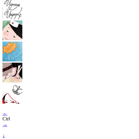
←
Ctrl
→
↓