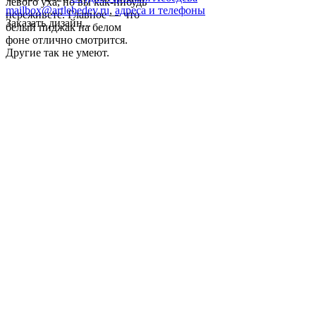
левого уха, но вы как-нибудь
mailbox@artlebedev.ru
,
адреса и телефоны
переживете. Главное — что
Заказать дизайн...
белый пиджак на белом
фоне отлично смотрится.
Другие так не умеют.