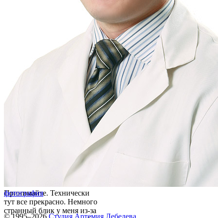
Принимайте. Технически
фотография
тут все прекрасно. Немного
странный блик у меня из-за
© 1995–2026
Студия Артемия Лебедева