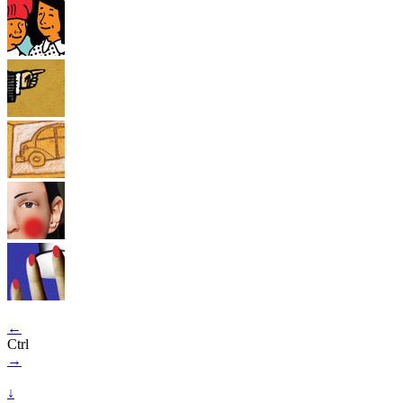
←
Ctrl
→
↓