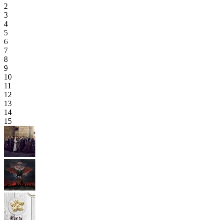
2
3
4
5
6
7
8
9
10
11
12
13
14
15