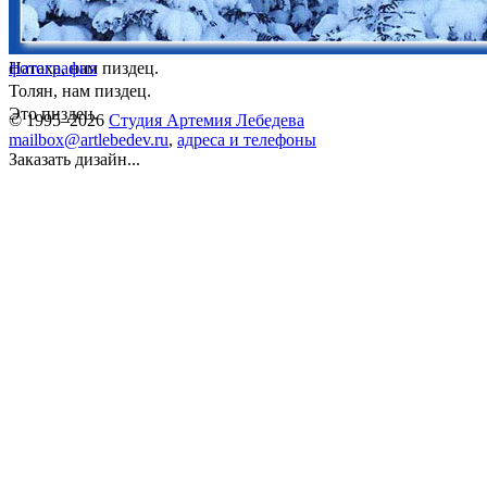
Натаха, нам пиздец.
фотография
Толян, нам пиздец.
Это пиздец.
© 1995–2026
Студия Артемия Лебедева
mailbox@artlebedev.ru
,
адреса и телефоны
Заказать дизайн...