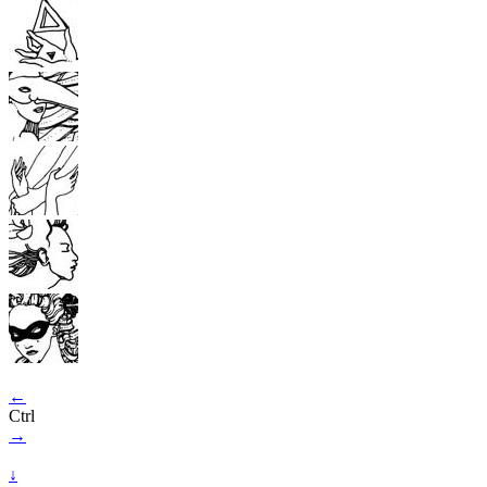
←
Ctrl
→
↓