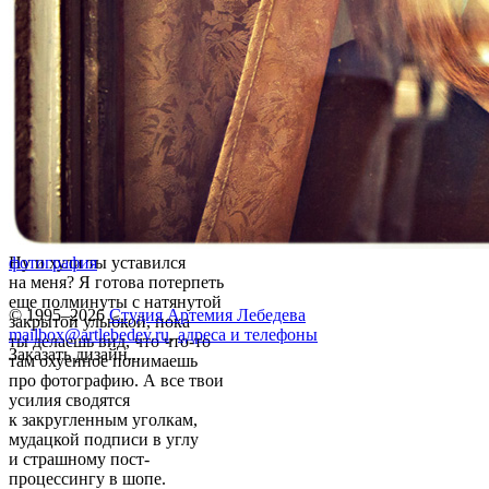
Ну и хули ты уставился
фотография
на меня? Я готова потерпеть
еще полминуты с натянутой
© 1995–2026
Студия Артемия Лебедева
закрытой улыбкой, пока
mailbox@artlebedev.ru
,
адреса и телефоны
ты делаешь вид, что что-то
Заказать дизайн...
там охуенное понимаешь
про фотографию. А все твои
усилия сводятся
к закругленным уголкам,
мудацкой подписи в углу
и страшному пост-
процессингу в шопе.