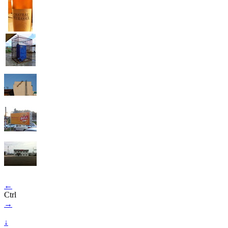
←
Ctrl
→
↓