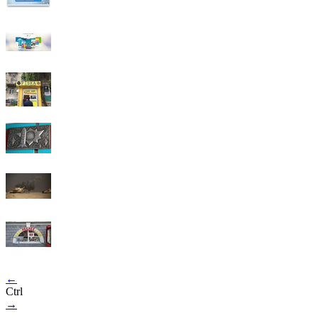
←
Ctrl
→