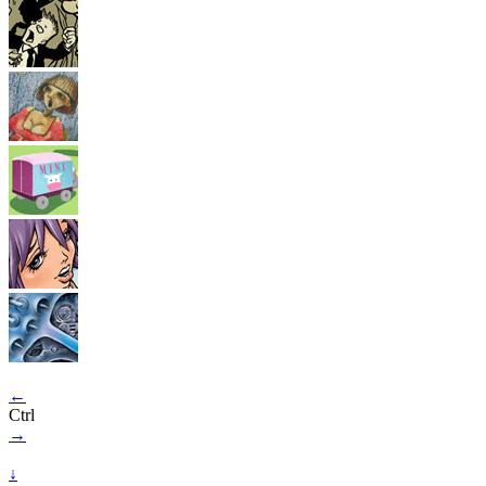
←
Ctrl
→
↓