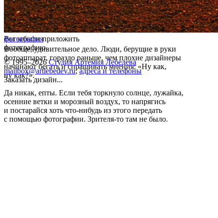
Вы забыли приложить
фотография
фотографию.
Вообще, удивительное дело. Люди, берущие в руки
фотоаппарат, гораздо раньше, чем плохие дизайнеры
© 1995–2026
Студия Артемия Лебедева
начинают бегать и спрашивать мнения: «Ну как,
mailbox@artlebedev.ru
,
адреса и телефоны
ну как?».
Заказать дизайн...
Да никак, епты. Если тебя торкнуло солнце, лужайка,
осенние ветки и морозный воздух, то напрягись
и постарайся хоть что-нибудь из этого передать
с помощью фотографии. Зрителя-то там не было.