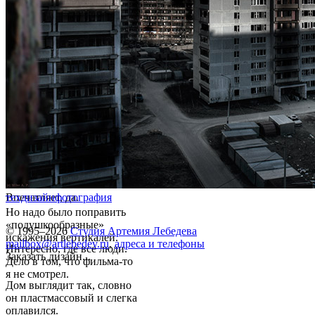
Впечатляет, да.
техдизайн
фотография
Но надо было поправить
«подушкообразные»
© 1995–2026
Студия Артемия Лебедева
искажения вертикалей.
mailbox@artlebedev.ru
,
адреса и телефоны
Интересно, где все люди.
Заказать дизайн...
Дело в том, что фильма-то
я не смотрел.
Дом выглядит так, словно
он пластмассовый и слегка
оплавился.