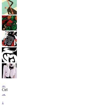
←
Ctrl
→
↓