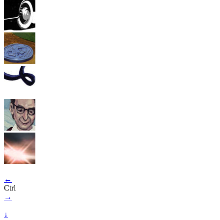
←
Ctrl
→
↓