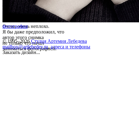
Очень-очень неплохо.
фотография
Я бы даже предположил, что
автор этого снимка
© 1995–2026
Студия Артемия Лебедева
не только что начал
mailbox@artlebedev.ru
,
адреса и телефоны
заниматься фотографией.
Заказать дизайн...