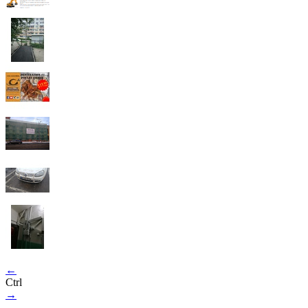
←
Ctrl
→