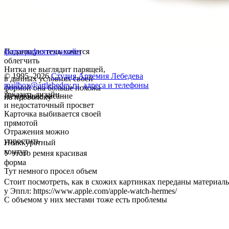
Падающую тень хочется
фотография
техдизайн
облегчить
Нитка не выглядит парящей,
© 1995–2026
Студия Артемия Лебедева
в данных условиях своей
mailbox@artlebedev.ru
,
адреса и телефоны
формой она больше похожа
Заказать дизайн...
Нехорошее касание
на проволоку
и недостаточный просвет
Карточка выбивается своей
прямотой
Отражения можно
упростить
Неаккуратный
контур
У этого ремня красивая
форма
Тут немного просел объем
Стоит посмотреть, как в схожих картинках переданы материал
у Эппл: https://www.apple.com/apple-watch-hermes/
С объемом у них местами тоже есть проблемы