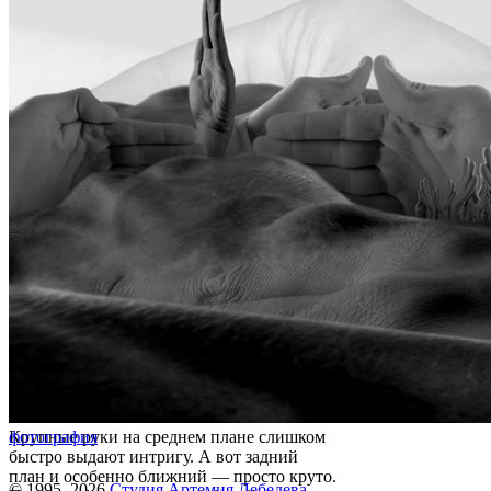
Крупные руки на среднем плане слишком
фотография
быстро выдают интригу. А вот задний
план и особенно ближний — просто круто.
© 1995–2026
Студия Артемия Лебедева