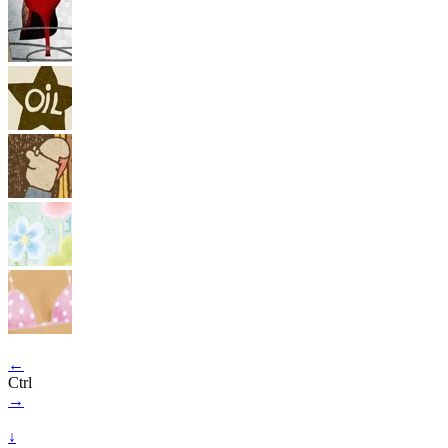
←
Ctrl
→
↓