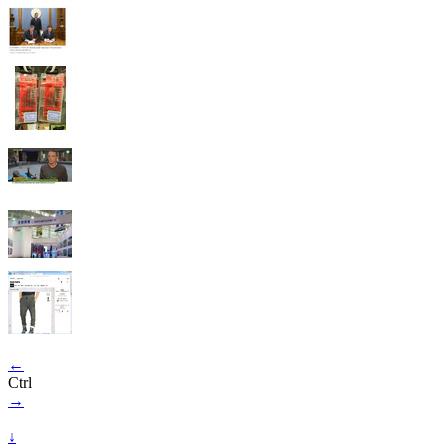
←
Ctrl
→
↓