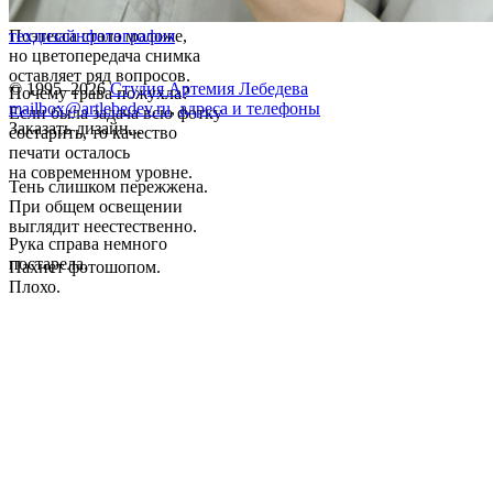
Поэтесса стала моложе,
техдизайн
фотография
но цветопередача снимка
оставляет ряд вопросов.
© 1995–2026
Студия Артемия Лебедева
Почему трава пожухла?
mailbox@artlebedev.ru
,
адреса и телефоны
Если была задача всю фотку
Заказать дизайн...
состарить, то качество
печати осталось
на современном уровне.
Тень слишком пережжена.
При общем освещении
выглядит неестественно.
Рука справа немного
постарела.
Пахнет фотошопом.
Плохо.