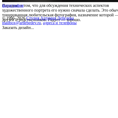
Парадокс в том, что для обсуждения технических аспектов
фотография
художественного портрета его нужно сначала сделать. Это обы
тонированная любительская фотография, назначение которой —
© 1995–2026
Студия Артемия Лебедева
друзей и родственников. Радует — хорошо.
mailbox@artlebedev.ru
,
адреса и телефоны
Заказать дизайн...