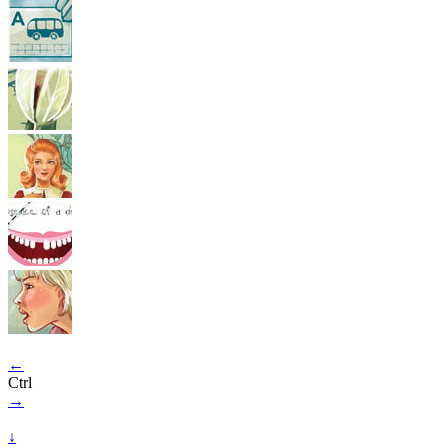
←
Ctrl
→
↓