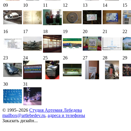
09
10
11
12
13
14
15
16
17
18
19
20
21
22
23
24
25
26
27
28
29
30
31
© 1995–2026
Студия Артемия Лебедева
mailbox@artlebedev.ru
,
адреса и телефоны
Заказать дизайн...