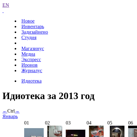
EN
Новое
Инвентарь
Задизайнено
Студия
Магазинус
Медиа
Экспресс
Иронов
Журналус
Идиотека
Идиотека за 2013 год
←
Ctrl
→
Январь
01
02
03
04
05
06